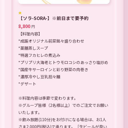
【ソラ-SORA-】※前日まで要予約
8,800
円
【料理内容】
*成蹊オリジナル前菜銘々盛り合わせ
*薬膳蒸しスープ
*特選フカヒレの煮込み
*プリプリ大海老とトウモロコシのあっさり塩炒め
*国産牛サーロインと彩り野菜の肉巻き
*濃厚冷やし豆乳担々麺
*デザート
※料理内容は季節で変わります。
※グループ皆様（2名様以上）でのご注文でお願い
いたします。
※飲み放題(110分)をお付けになる場合は、お1人
さま2,000円(税込)で承ります。［生ビールが良い