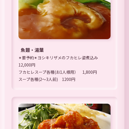
魚翅・湯葉
✴︎要予約✴︎ヨシキリザメのフカヒレ姿煮込み
12,000円
フカヒレスープ各種(お1人様用） 1,800円
スープ各種(2～3人前) 1200円