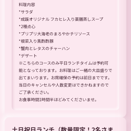
料理内容
*サラダ
*成蹊オリジナル フカヒレ入り薬膳蒸しスープ
*2種点心
*プリプリ大海老のまろやかチリソース
*根菜入り黒酢酢豚
*蟹肉とレタスのチャーハン
*デザート
※こちらのコースのみ平日ランチタイムは予約可
能となっております。お料理はご一緒の大皿盛りで
出てまいります。お席確保の予約は前日までです。
当日のキャンセルや人数変更はできかねますので
ご了承ください。
お食事時間1時間半ほどみてくださいませ。
土日祝日ランチ（数量限定！2名さま