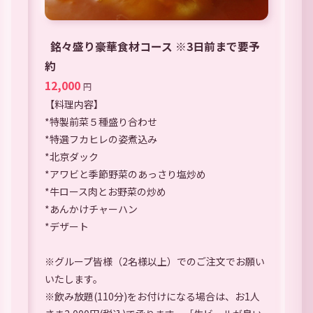
銘々盛り豪華食材コース ※3日前まで要予
約
12,000
円
【料理内容】
*特製前菜５種盛り合わせ
*特選フカヒレの姿煮込み
*北京ダック
*アワビと季節野菜のあっさり塩炒め
*牛ロース肉とお野菜の炒め
*あんかけチャーハン
*デザート
※グループ皆様（2名様以上）でのご注文でお願い
いたします。
※飲み放題(110分)をお付けになる場合は、お1人