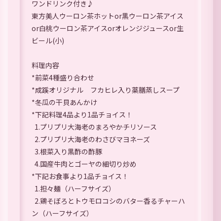
ワンドリンク付き♪
東方美人ウーロン茶ホットor黒ウーロン茶アイス
or白桃ウーロン茶アイスorオレンジジュースor生
ビール(小)
料理内容
*前菜4種盛り合わせ
*成蹊オリジナル フカヒレ入り薬膳蒸しスープ
*冬瓜の干貝あんかけ
*下記料理4品より1品チョイス！
1.プリプリ大海老のまろやかチリソース
2.プリプリ大海老のわさびマヨネーズ
3.根菜入り黒酢の酢豚
4.国産牛肉とゴーヤの細切り炒め
*下記お食事より1品チョイス！
1.担々麺（ハーフサイズ）
2.鶏そぼろとトウモロコシのバター香るチャーハ
ン（ハーフサイズ）