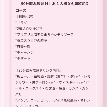
［90分飲み放題付］お１人様￥6,000宴会
コース
【料理内容】
*サラダ
*2種点心や揚げ物
*プリプリ大海老のまろやかチリソース
*根菜入り黒酢の酢豚
*麻婆豆腐
*チャーハン
*デザート
【90分飲み放題ドリンク内容】
*瓶ビール・紹興酒・焼酎（麦芋）・酎ハイ・レモ
ンサワー・黒ウーロンハイ・ウィスキー・ハイボ
ール・コークハイ・杏露酒・梅酒・カシス・カン
パリ
*ノンアルコールビール・アイス黒烏龍茶・オレン
ジジュース・コーラ