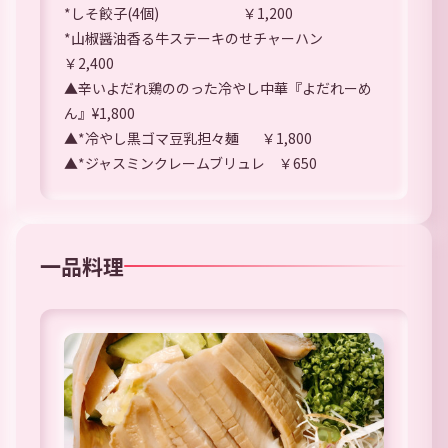
*しそ餃子(4個) ￥1,200
*山椒醤油香る牛ステーキのせチャーハン
￥2,400
▲辛いよだれ鶏ののった冷やし中華『よだれーめ
ん』¥1,800
▲*冷やし黒ゴマ豆乳担々麺 ￥1,800
▲*ジャスミンクレームブリュレ ￥650
一品料理