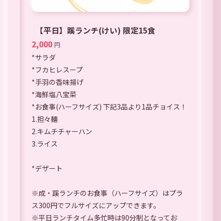
【平日】蹊ランチ(けい) 限定15食
2,000
円
*サラダ
*フカヒレスープ
*手羽の香味揚げ
*海鮮塩八宝菜
*お食事(ハーフサイズ) 下記3品より1品チョイス！
1.担々麺
2.キムチチャーハン
3.ライス
*デザート
※成・蹊ランチのお食事（ハーフサイズ）はプラ
ス300円でフルサイズにアップできます。
※平日ランチタイム多忙時は90分制となってお