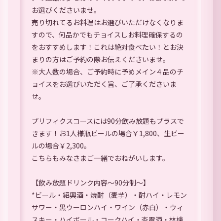
お選びくださいませ。
売り切れてるお料理はお選びいただけなくなりま
すので、何品かでもチョイスしお料理確保するの
をおすすめします！これは絶対食べたい！とお決
まりの方はご予約の際お伝えくださいませ。
※大人数の場合、ご予約時に予めメイン４品のチ
ョイスをお選びいただく旨、ご了承くださいま
せ。
プリフィクスコースには90分飲み放題もプラスで
きます！お1人様瓶ビールの場合￥1,800、生ビー
ルの場合￥2,300。
こちらもみなさまご一緒でおねがいします。
【飲み放題ドリンク内容～90分制～】
*ビール・紹興酒・焼酎（麦芋）・酎ハイ・レモン
サワー・黒ウーロンハイ・ワイン（赤白）・ウィ
スキー・ハイボール・コークハイ・杏露酒・林檎