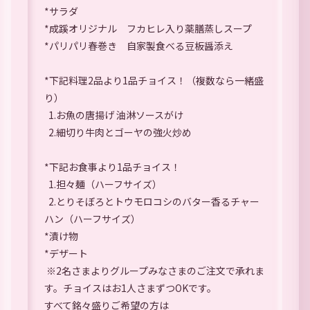
*サラダ
*成蹊オリジナル フカヒレ入り薬膳蒸しスープ
*パリパリ春巻き 自家製食べる豆板醤添え
*下記料理2品より1品チョイス！（複数なら一緒盛
り）
1.お魚の唐揚げ 油淋ソースがけ
2.細切り牛肉とゴーヤの強火炒め
*下記お食事より1品チョイス！
1.担々麺（ハーフサイズ）
2.とりそぼろとトウモロコシのバター香るチャー
ハン（ハーフサイズ）
*漬け物
*デザート
※2名さまよりグループみなさまのご注文で承れま
す。チョイスはお1人さまずつOKです。
すべて銘々盛りご希望の方は