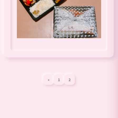
«
1
2