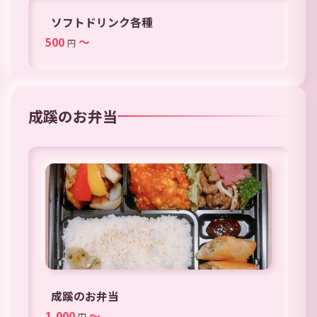
ソフトドリンク各種
500
～
円
成蹊のお弁当
成蹊のお弁当
1,000
～
円