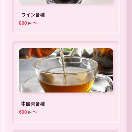
ワイン各種
800
～
円
中国茶各種
600
～
円